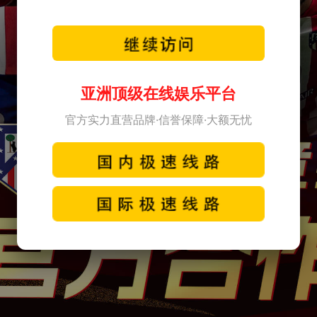
亚洲顶级在线娱乐平台
官方实力直营品牌·信誉保障·大额无忧